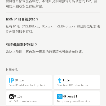
檢測從外部伺服器執行。本地可見的連接埠可能被您的 ISP、雲
端防火牆或安全群組封鎖。
哪些 IP 段會被封鎖？
私有 IP 段（192.168.x.x、10.x.x.x、172.16-31.x.x）和迴路位址無法
從外部伺服器存取。
有請求頻率限制嗎？
為防止濫用，來自單一來源的過量請求可能會被限速。
相關產品
IP.im
T.im
Free IP address lookup tool
Shortest URL shortener
W.is
MR.email
WHOIS domain lookup
Temporary email service