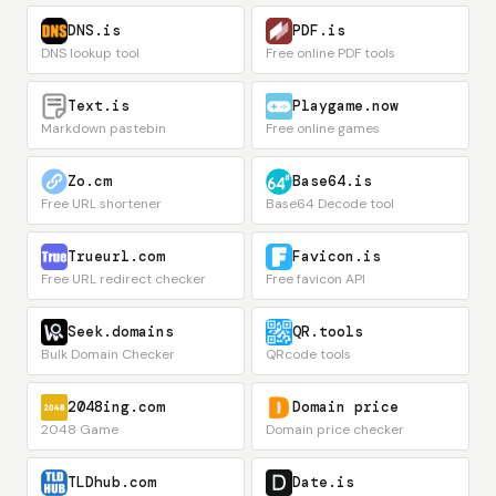
DNS.is
PDF.is
DNS lookup tool
Free online PDF tools
Text.is
Playgame.now
Markdown pastebin
Free online games
Zo.cm
Base64.is
Free URL shortener
Base64 Decode tool
Trueurl.com
Favicon.is
Free URL redirect checker
Free favicon API
Seek.domains
QR.tools
Bulk Domain Checker
QRcode tools
2048ing.com
Domain price
2048 Game
Domain price checker
TLDhub.com
Date.is