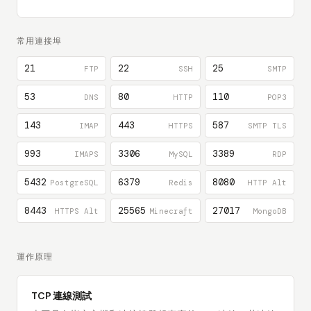
常用連接埠
21
22
25
FTP
SSH
SMTP
53
80
110
DNS
HTTP
POP3
143
443
587
IMAP
HTTPS
SMTP TLS
993
3306
3389
IMAPS
MySQL
RDP
5432
6379
8080
PostgreSQL
Redis
HTTP Alt
8443
25565
27017
HTTPS Alt
Minecraft
MongoDB
運作原理
TCP 連線測試