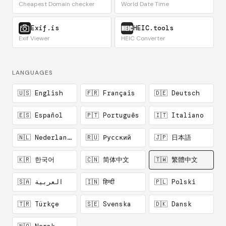
Cheapest Domain checker
World Date Time
Exif.is
HEIC.tools
Exif Viewer
HEIC Converter
LANGUAGES
🇺🇸 English
🇫🇷 Français
🇩🇪 Deutsch
🇪🇸 Español
🇵🇹 Português
🇮🇹 Italiano
🇳🇱 Nederlands
🇷🇺 Русский
🇯🇵 日本語
🇰🇷 한국어
🇨🇳 简体中文
🇹🇼 繁體中文
🇸🇦 العربية
🇮🇳 हिन्दी
🇵🇱 Polski
🇹🇷 Türkçe
🇸🇪 Svenska
🇩🇰 Dansk