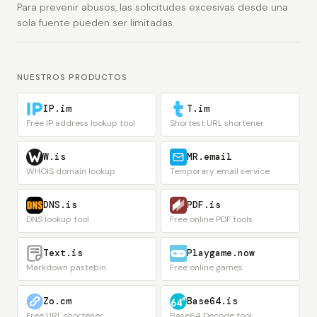
Para prevenir abusos, las solicitudes excesivas desde una
sola fuente pueden ser limitadas.
NUESTROS PRODUCTOS
IP.im
T.im
Free IP address lookup tool
Shortest URL shortener
W.is
MR.email
WHOIS domain lookup
Temporary email service
DNS.is
PDF.is
DNS lookup tool
Free online PDF tools
Text.is
Playgame.now
Markdown pastebin
Free online games
Zo.cm
Base64.is
Free URL shortener
Base64 Decode tool