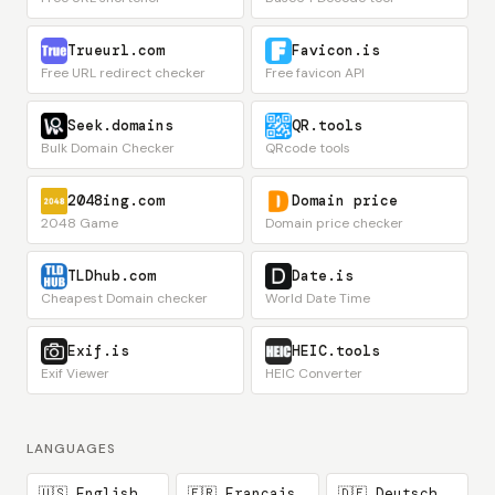
Trueurl.com
Favicon.is
Free URL redirect checker
Free favicon API
Seek.domains
QR.tools
Bulk Domain Checker
QRcode tools
2048ing.com
Domain price
2048 Game
Domain price checker
TLDhub.com
Date.is
Cheapest Domain checker
World Date Time
Exif.is
HEIC.tools
Exif Viewer
HEIC Converter
LANGUAGES
🇺🇸 English
🇫🇷 Français
🇩🇪 Deutsch