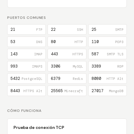
PUERTOS COMUNES
21
22
25
FTP
SSH
SMTP
53
80
110
DNS
HTTP
POP3
143
443
587
IMAP
HTTPS
SMTP TLS
993
3306
3389
IMAPS
MySQL
RDP
5432
6379
8080
PostgreSQL
Redis
HTTP Alt
8443
25565
27017
HTTPS Alt
Minecraft
MongoDB
CÓMO FUNCIONA
Prueba de conexión TCP