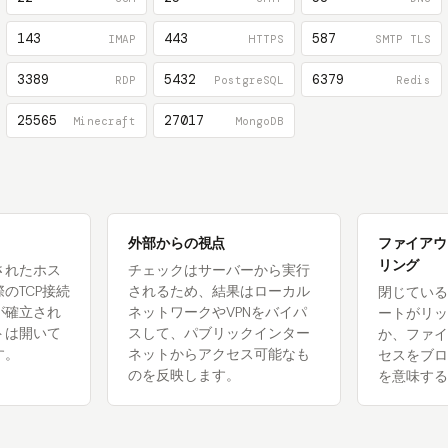
143
443
587
IMAP
HTTPS
SMTP TLS
3389
5432
6379
RDP
PostgreSQL
Redis
25565
27017
Minecraft
MongoDB
外部からの視点
ファイアウ
リング
されたホス
チェックはサーバーから実行
のTCP接続
されるため、結果はローカル
閉じている
が確立され
ネットワークやVPNをバイパ
ートがリッ
トは開いて
スして、パブリックインター
か、ファイ
す。
ネットからアクセス可能なも
セスをブロ
のを反映します。
を意味する