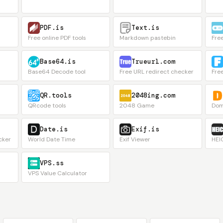
PDF.is
Text.is
Free online PDF tools
Markdown pastebin
Fre
Base64.is
Trueurl.com
Base64 Decode tool
Free URL redirect checker
Free
QR.tools
2048ing.com
QRcode tools
2048 Game
Dom
Date.is
Exif.is
cker
World Date Time
Exif Viewer
HEI
VPS.ss
VPS Value Calculator