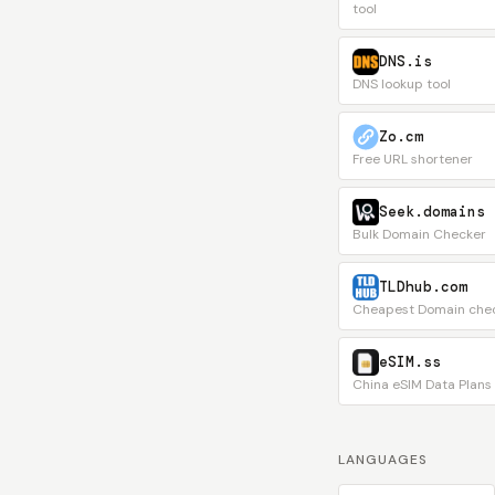
tool
DNS.is
DNS lookup tool
Zo.cm
Free URL shortener
Seek.domains
Bulk Domain Checker
TLDhub.com
Cheapest Domain che
eSIM.ss
China eSIM Data Plans
LANGUAGES