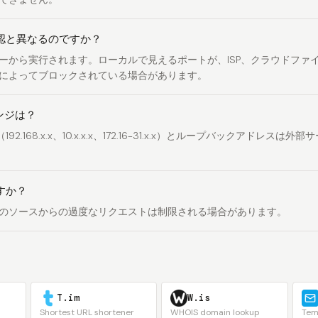
認と異なるのですか？
ーから実行されます。ローカルで見えるポートが、ISP、クラウドファ
によってブロックされている場合があります。
ンジは？
2.168.x.x、10.x.x.x、172.16-31.x.x）とループバックアドレス
すか？
のソースからの過度なリクエストは制限される場合があります。
T.im
W.is
Shortest URL shortener
WHOIS domain lookup
Tem