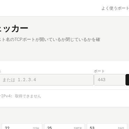
よく使うポー
ェッカー
スト名のTCPポートが開いているか閉じているかを確
ス
ポート
IPv4:
取得できません
22
25
53
SSH
SMTP
DNS