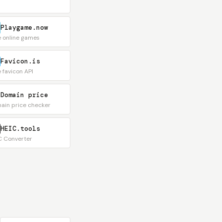
Playgame.now
e online games
Favicon.is
 favicon API
Domain price
ain price checker
HEIC.tools
C Converter